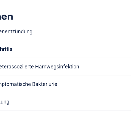
nen
senentzündung
hritis
eterassoziierte Harnwegsinfektion
mptomatische Bakteriurie
zung