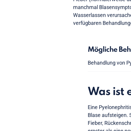
manchmal Blasensympto
Wasserlassen verursache
verfügbaren Behandlunge
Mögliche Be
Behandlung von Py
Was ist 
Eine Pyelonephriti
Blase aufsteigen. 
Fieber, Rückensch
ernster als eine n