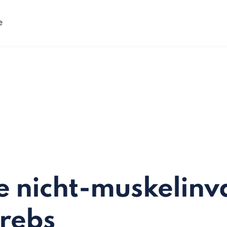
e nicht-muskelinv
rebs