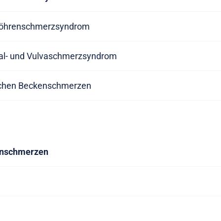
nröhrenschmerzsyndrom
nal- und Vulvaschmerzsyndrom
schen Beckenschmerzen
enschmerzen