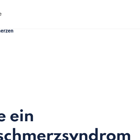
merzen
e ein
lschmerzsyndrom