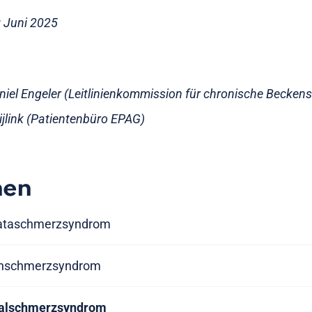
t: Juni 2025
aniel Engeler (Leitlinienkommission für chronische Becke
jlink (Patientenbüro EPAG)
nen
stataschmerzsyndrom
senschmerzsyndrom
otalschmerzsyndrom