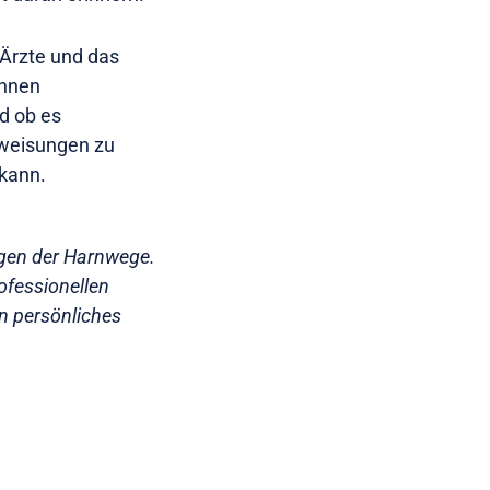
 Ärzte und das
Ihnen
d ob es
nweisungen zu
 kann.
ngen der Harnwege.
ofessionellen
n persönliches