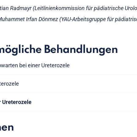
stian Radmayr (Leitlinienkommission für pädiatrische Urolo
Muhammet Irfan Dönmez (YAU-Arbeitsgruppe für pädiatris
mögliche Behandlungen
arten bei einer Ureterozele
terozele
r Ureterozele
nen