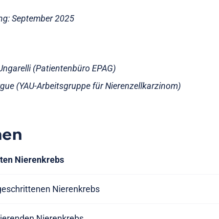
ung: September 2025
Ungarelli (Patientenbüro EPAG)
rgue (YAU-Arbeitsgruppe für Nierenzellkarzinom)
nen
rten Nierenkrebs
tgeschrittenen Nierenkrebs
ierenden Nierenkrebs