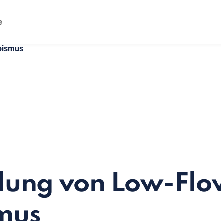
pismus
lung von Low-Flo
mus