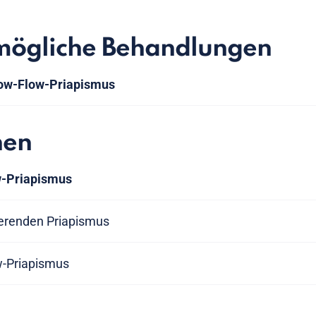
mögliche Behandlungen
ow-Flow-Priapismus
nen
w-Priapismus
ierenden Priapismus
w-Priapismus