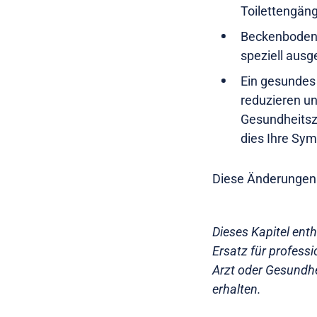
Toilettengä
Beckenbodenü
speziell ausg
Ein gesundes 
reduzieren un
Gesundheitsz
dies Ihre Sy
Diese Änderungen 
Dieses Kapitel ent
Ersatz für profess
Arzt oder Gesundhei
erhalten.