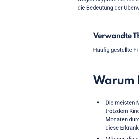
die Bedeutung der Über
Verwandte Th
Häufig gestellte F
Warum N
Die meisten 
trotzdem Kind
Monaten durch
diese Erkran
Männer, die 