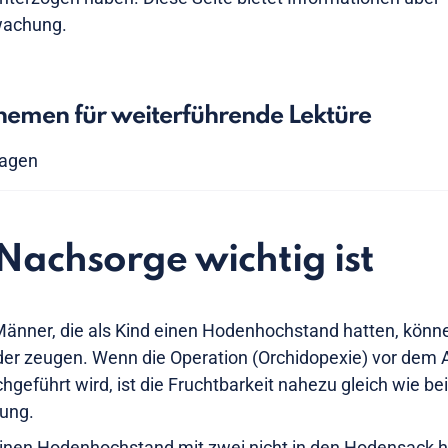
wachung.
emen für weiterführende Lektüre
ragen
achsorge wichtig ist
Männer, die als Kind einen Hodenhochstand hatten, könn
er zeugen. Wenn die Operation (Orchidopexie) vor dem A
geführt wird, ist die Fruchtbarkeit nahezu gleich wie b
kung.
einen Hodenhochstand mit zwei nicht in den Hodensack