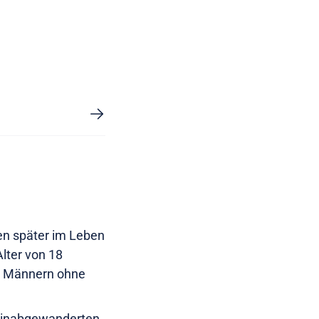
en später im Leben
lter von 18
ei Männern ohne
 hinabgewanderten