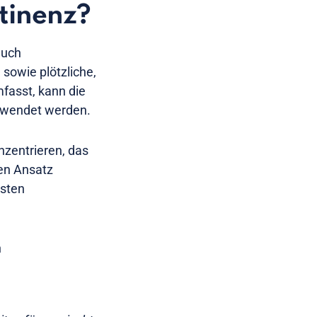
tinenz?
auch
sowie plötzliche,
fasst, kann die
erwendet werden.
zentrieren, das
den Ansatz
isten
n