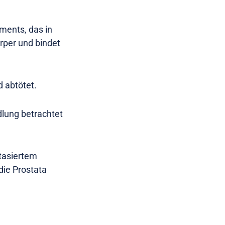
ments, das in
örper und bindet
d abtötet.
dlung betrachtet
tasiertem
die Prostata