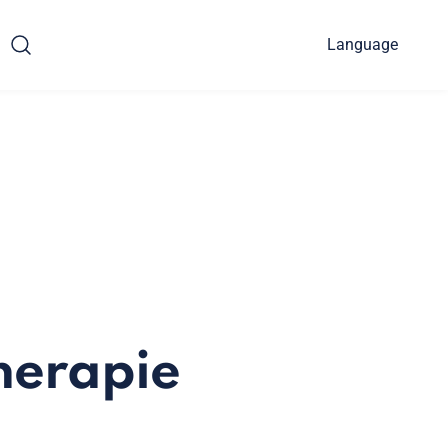
Language
herapie