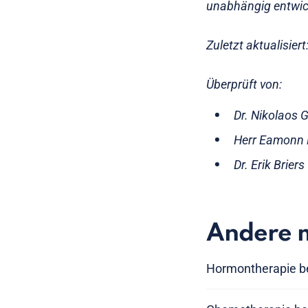
unabhängig entwick
Zuletzt aktualisier
Überprüft von:
Dr. Nikolaos 
Herr Eamonn R
Dr. Erik Brier
Andere 
Hormontherapie be