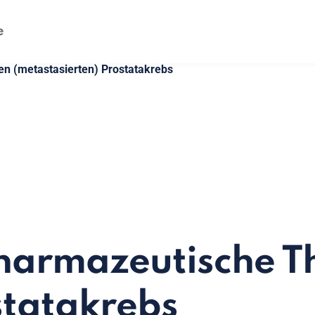
nen (metastasierten) Prostatakrebs
harmazeutische T
statakrebs