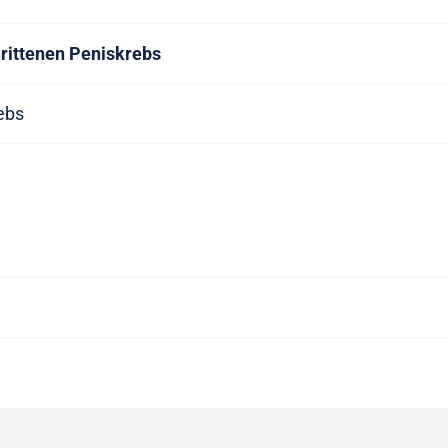
hrittenen Peniskrebs
ebs