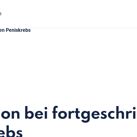
nen Peniskrebs
on bei fortgeschr
ebs